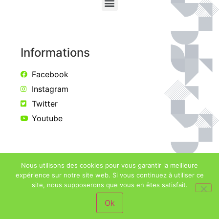
Informations
Facebook
Instagram
Twitter
Youtube
Nous utilisons des cookies pour vous garantir la meilleure
Copyright © 2021 Tous droits réservés
Association
expérience sur notre site web. Si vous continuez à utiliser ce
Française Ducor
site, nous supposerons que vous en êtes satisfait.
Ok